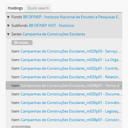
Holdings
Quick search
Fonds
BR DFINEP - Instituto Nacional de Estudos e Pesquisas Educacionais Anísio Teixeira
Subfonds
BR DFINEP HIST - Histórico
Series
Campanha de Construções Escolares
34 more...
Item
Campanhas de Construções Escolares_m029p03 - Serviço de construções, reconstruções e concertos de prédios escolares em Mato Grosso, 1930-1940
Item
Campanhas de Construções Escolares_m030p01 - La Organizacion de los Grupos de Desarrollo de las Construcciones Escolares en Brasil, 1966
Item
Campanhas de Construções Escolares_m032p01 - Contribuição do INEP para o encontro sobre a ocupação do território, 1967
Item
Campanhas de Construções Escolares_m033p01 - Relatório do Decênio da Campanha de Construções e Equipamentos Escolares, 1956
Item
Campanhas de Construções Escolares_m034p01 - Termo de Convênio para construção escolar em Chapecó - SC; Correspondências para extinção da GNDCE e construção escolar em Vila Militar, 1967 - 1972
Item
Campanhas de Construções Escolares_m035p01 - Documentação relacionada à instalação do Grupo Nacional de Desenvolvimento e Construções Escolares - GNDCE, 1967
Item
Campanhas de Construções Escolares_m036p01 - Convênio da GNDCE em Caraguatatuba - SP, 1972
Item
Campanhas de Construções Escolares_m037p01 - Legislação referente à Secretaria de Obras Públicas do Rio Grande do Sul e o Departamento de Obras e Divisão de Prédios Escolares , 1966
Item
Campanhas de Construções Escolares_m038p01 - Consórcios de Construções Escolares Industrializadas, 1970