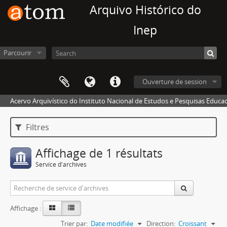
Arquivo Histórico do
Inep
Parcourir
Ouverture de session
Acervo Arquivístico do Instituto Nacional de Estudos e Pesquisas Educaci
Filtres
Affichage de 1 résultats
Service d'archives
Affichage :
Trier par:
Date modifiée
Direction:
Croissant