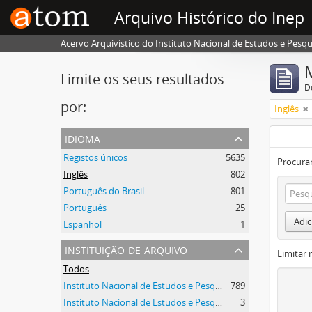
Arquivo Histórico do Inep
Acervo Arquivístico do Instituto Nacional de Estudos e Pesqui
Limite os seus resultados
D
por:
Inglês
idioma
Registos únicos
5635
Procurar
Inglês
802
Português do Brasil
801
Português
25
Adic
Espanhol
1
instituição de arquivo
Limitar 
Todos
Instituto Nacional de Estudos e Pesquisas Educacionais Anísio Teixeira
789
Instituto Nacional de Estudos e Pesquisas Educacionais Anísio Teixeira
3