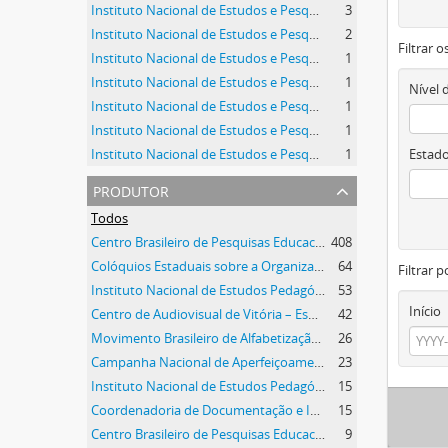
Instituto Nacional de Estudos e Pesquisas Educacionais Anísio Teixeira
3
Instituto Nacional de Estudos e Pesquisas Educacionais Anísio Teixeira
2
Filtrar 
Instituto Nacional de Estudos e Pesquisas Educacionais Anísio Teixeira
1
Instituto Nacional de Estudos e Pesquisas Educacionais Anísio Teixeira
1
Nível 
Instituto Nacional de Estudos e Pesquisas Educacionais Anísio Teixeira
1
Instituto Nacional de Estudos e Pesquisas Educacionais Anísio Teixeira
1
Instituto Nacional de Estudos e Pesquisas Educacionais Anísio Teixeira
1
Estado
produtor
Todos
Centro Brasileiro de Pesquisas Educacionais - CBPE
408
Colóquios Estaduais sobre a Organização dos Sistemas de Educação - CEOSE
64
Filtrar p
Instituto Nacional de Estudos Pedagógicos - INEP/MEC
53
Início
Centro de Audiovisual de Vitória – Espirito Santo - CAV/ES
42
Movimento Brasileiro de Alfabetização - MOBRAL
26
Campanha Nacional de Aperfeiçoamento de Pessoal de Nível Superior - CAPES
23
Instituto Nacional de Estudos Pedagógicos - INEP/MEC
15
Coordenadoria de Documentação e Informações - CODI
15
Centro Brasileiro de Pesquisas Educacionais - CBPE
9