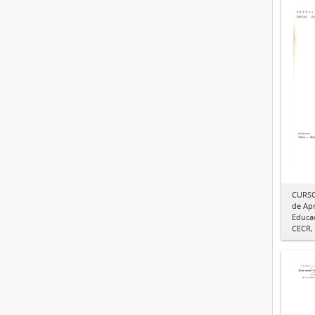
CURSO
de Ap
Educac
CECR,