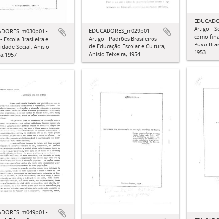
EDUCADO
Artigo - 
EDUCADORES_m029p01 -
DORES_m030p01 -
como fina
Artigo - Padrões Brasileiros
- Escola Brasileira e
Povo Brasi
de Educação Escolar e Cultura,
lidade Social, Anísio
1953
Anisio Teixeira, 1954
ra,1957
DORES_m049p01 -