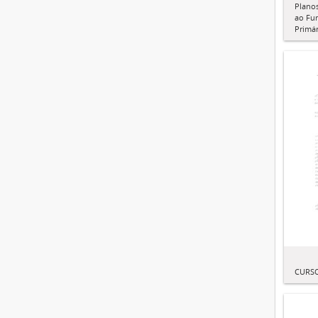
Planos
ao Fu
Primár
CURSO