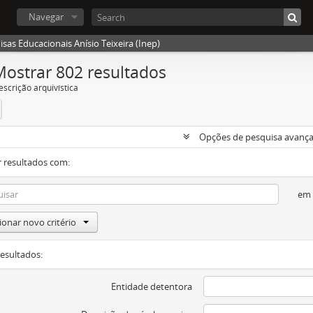
Navegar
sas Educacionais Anísio Teixeira (Inep)
Mostrar 802 resultados
escrição arquivística
Opções de pesquisa avanç
 resultados com:
em
ionar novo critério
resultados:
Entidade detentora