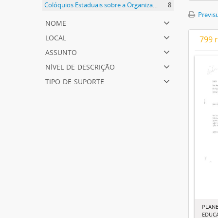
Colóquios Estaduais sobre a Organização dos Sistemas de Educação - CEOSE
8
Previsu
nome
local
799 
assunto
nível de descrição
tipo de suporte
PLAN
EDUCA