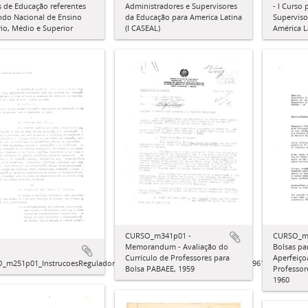
 de Educação referentes
Administradores e Supervisores
- I Curso
ndo Nacional de Ensino
da Educação para America Latina
Superviso
io, Médio e Superior
(I CASEAL)
América L
CURSO_m341p01 -
CURSO_m4
Memorandum - Avaliação do
Bolsas pa
Currículo de Professores para
Aperfeiç
_m251p01_InstrucoesReguladorasparaConcessaodeBolsasdeEstudos_1961
Bolsa PABAEE, 1959
Professor
1960