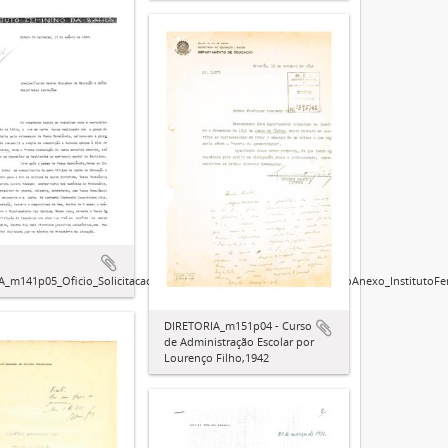
A_m141p05_Oficio_SolicitacaoOrcamentariaparaConstrucaodePredioAnexo_InstitutoF
DIRETORIA_m151p04 - Curso
de Administração Escolar por
Lourenço Filho,1942