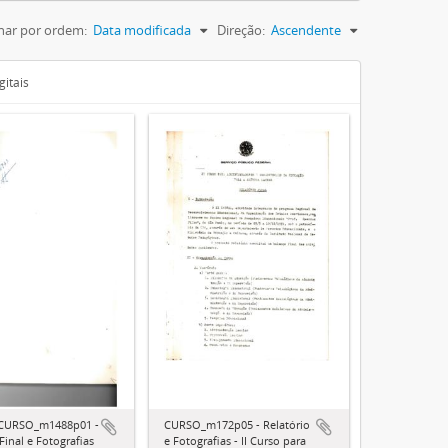
nar por ordem:
Data modificada
Direção:
Ascendente
gitais
CURSO_m1488p01 -
CURSO_m172p05 - Relatório
Final e Fotografias
e Fotografias - II Curso para