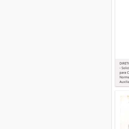
DIRET
- Soli
para C
Norma
Auxili