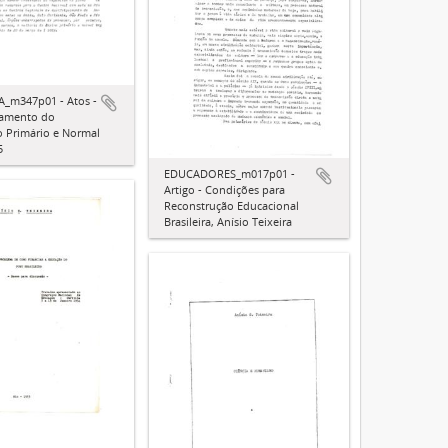
A_m347p01 - Atos -
oamento do
o Primário e Normal
5
EDUCADORES_m017p01 -
Artigo - Condições para
Reconstrução Educacional
Brasileira, Anísio Teixeira