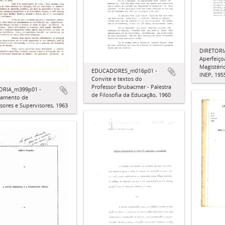
DIRETORI
Aperfeiç
Magistéri
EDUCADORES_m016p01 -
INEP, 195
Convite e textos do
Professor Brubacmer - Palestra
ORIA_m399p01 -
de Filosofia da Educação, 1960
tamento de
sores e Supervisores, 1963