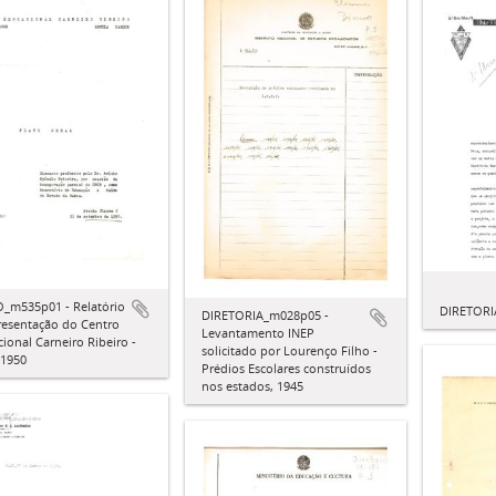
_m535p01 - Relatório
DIRETORI
DIRETORIA_m028p05 -
resentação do Centro
Levantamento INEP
ional Carneiro Ribeiro -
solicitado por Lourenço Filho -
 1950
Prédios Escolares construídos
nos estados, 1945